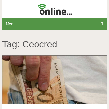
Menu
Tag:
Ceocred