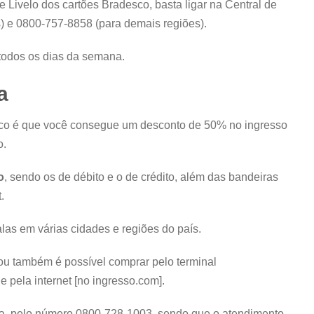
 Livelo dos cartões Bradesco, basta ligar na Central de
) e 0800-757-8858 (para demais regiões).
 todos os dias da semana.
a
co é que você consegue um desconto de 50% no ingresso
o.
o
, sendo os de débito e o de crédito, além das bandeiras
.
las em várias cidades e regiões do país.
a ou também é possível comprar pelo terminal
 pela internet [no ingresso.com].
ora, pelo número 0800-728-1003, sendo que o atendimento